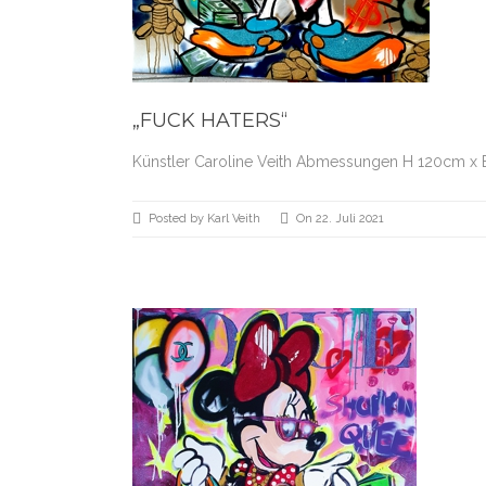
„FUCK HATERS“
Künstler Caroline Veith Abmessungen H 120cm x 
Posted by Karl Veith
On 22. Juli 2021