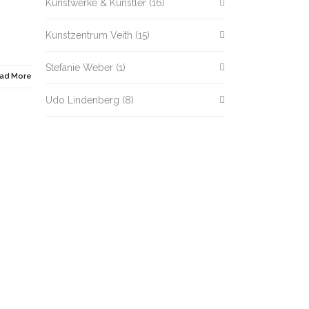
Kunstwerke & Künstler
(16)
Kunstzentrum Veith
(15)
Stefanie Weber
(1)
ad More
Udo Lindenberg
(8)